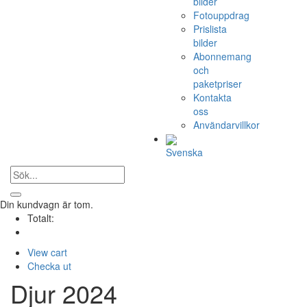
bilder
Fotouppdrag
Prislista
bilder
Abonnemang
och
paketpriser
Kontakta
oss
Användarvillkor
Svenska
Din kundvagn är tom.
Totalt:
View cart
Checka ut
Djur 2024