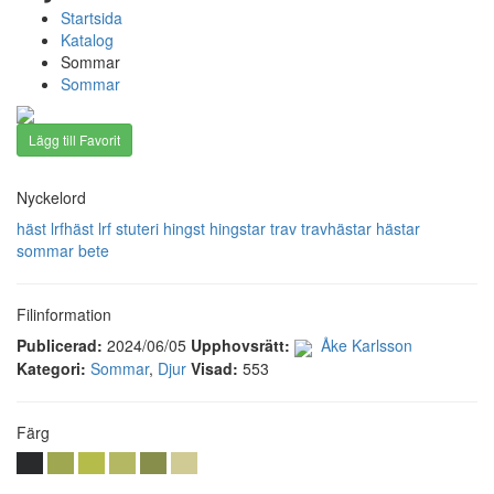
Startsida
Katalog
Sommar
Sommar
Lägg till Favorit
Nyckelord
häst
lrfhäst
lrf
stuteri
hingst
hingstar
trav
travhästar
hästar
sommar
bete
Filinformation
Publicerad:
2024/06/05
Upphovsrätt:
Åke Karlsson
Kategori:
Sommar
,
Djur
Visad:
553
Färg