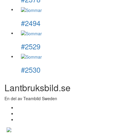
#2494
#2529
#2530
Lantbruksbild.se
En del av Teambild Sweden