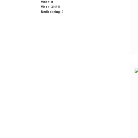
Video:
0
Visad:
344696
Nedladdning:
2