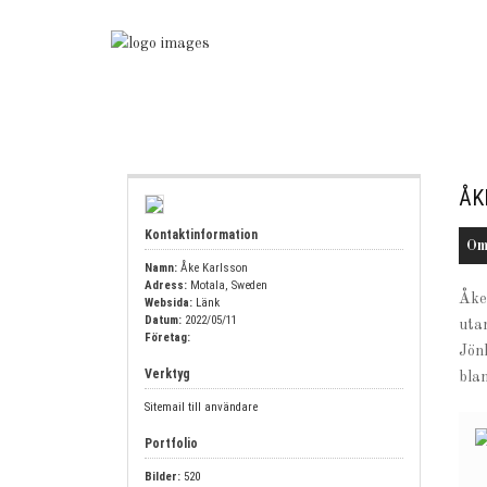
ÅK
Kontaktinformation
O
Namn:
Åke Karlsson
Adress:
Motala, Sweden
Åke
Websida:
Länk
Datum:
2022/05/11
uta
Företag:
Jön
Verktyg
bla
Sitemail till användare
Portfolio
Bilder:
520