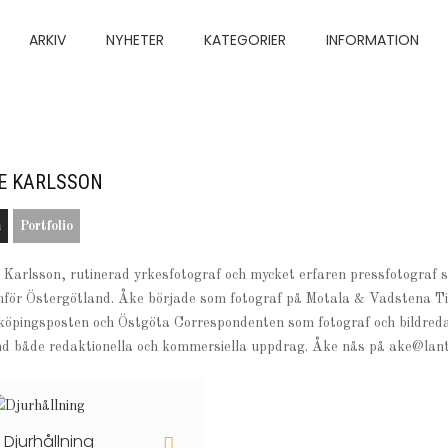
ARKIV
NYHETER
KATEGORIER
INFORMATION
E KARLSSON
m
Portfolio
 Karlsson, rutinerad yrkesfotograf och mycket erfaren pressfotograf 
nför Östergötland. Åke började som fotograf på Motala & Vadstena Tid
köpingsposten och Östgöta Correspondenten som fotograf och bildred
nd både redaktionella och kommersiella uppdrag. Åke nås på ake@lantb
Djurhållning