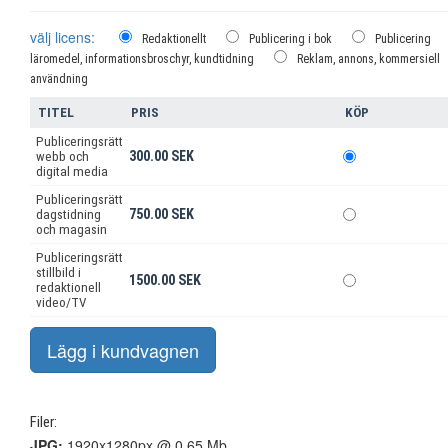
välj licens:
Redaktionellt
Publicering i bok
Publicering
läromedel, informationsbroschyr, kundtidning
Reklam, annons, kommersiell
användning
TITEL
PRIS
KÖP
Publiceringsrätt
300.00 SEK
webb och
digital media
Publiceringsrätt
750.00 SEK
dagstidning
och magasin
Publiceringsrätt
stillbild i
1500.00 SEK
redaktionell
video/TV
Filer:
JPG:
1920x1280px @ 0.65 Mb.