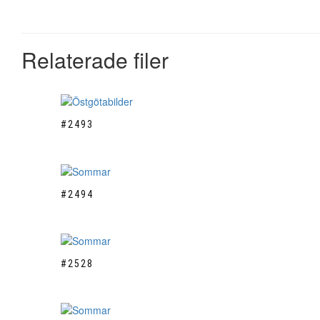
Relaterade filer
#2493
#2494
#2528