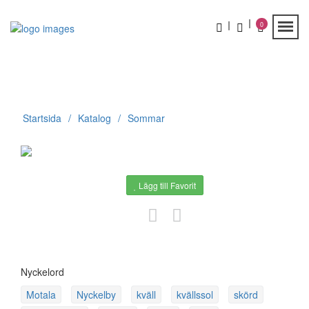
0
Startsida
Katalog
Sommar
Lägg till Favorit
Nyckelord
Motala
Nyckelby
kväll
kvällssol
skörd