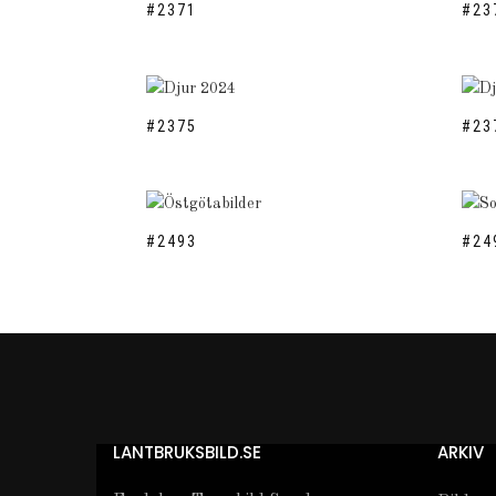
#2371
#23
#2375
#23
#2493
#24
LANTBRUKSBILD.SE
ARKIV