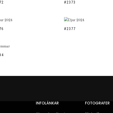
72
#2373
76
#2377
94
INFOLÄNKAR
FOTOGRAFER