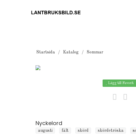
Startsida
Katalog
Sommar
Lägg till Favorit
Nyckelord
augusti
fält
skörd
skördetröska
s