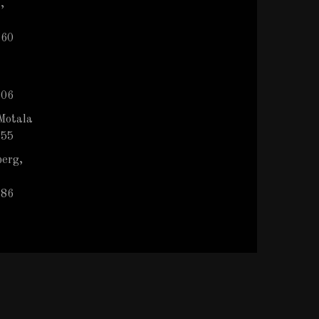
,
 60
 06
Motala
 55
berg,
786