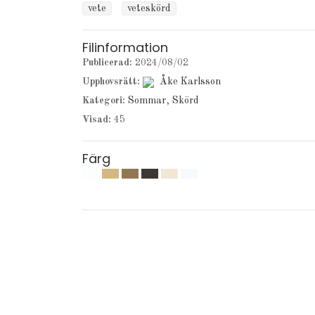
vete
veteskörd
Filinformation
Publicerad:
2024/08/02
Upphovsrätt:
Åke Karlsson
Kategori:
Sommar
,
Skörd
Visad:
45
Färg