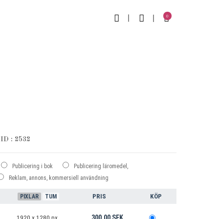
0
ID : 2532
Publicering i bok
Publicering läromedel,
Reklam, annons, kommersiell användning
PRIS
KÖP
PIXLAR
TUM
300.00 SEK
1920 x 1280 px