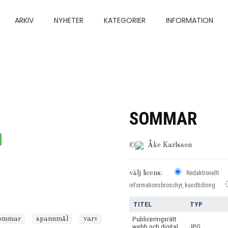
ARKIV
NYHETER
KATEGORIER
INFORMATION
SOMMAR
©
Åke Karlsson
välj licens:
Redaktionellt
informationsbroschyr, kundtidning
TITEL
TYP
ommar
spannmål
varv
Publiceringsrätt
webb och digital
JPG