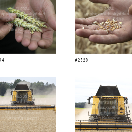
94
#2528