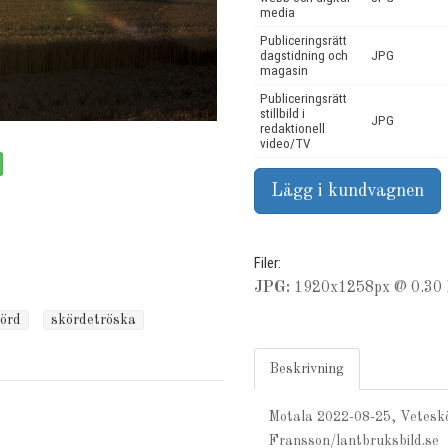
media
Publiceringsrätt
dagstidning och
JPG
magasin
Publiceringsrätt
stillbild i
JPG
redaktionell
video/TV
Filer:
JPG:
1920x1258px @ 0.30 
örd
skördetröska
Beskrivning
Motala 2022-08-25, Veteskö
Fransson/lantbruksbild.se