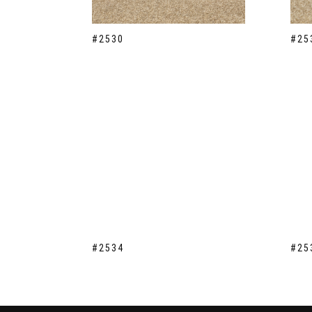
#2530
#25
#2534
#25