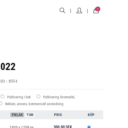
0
2022
ID : 2551
Publicering i bok
Publicering läromedel,
Reklam, annons, kommersiell användning
PRIS
KÖP
PIXLAR
TUM
300.00 SEK
1920 x 1258 px