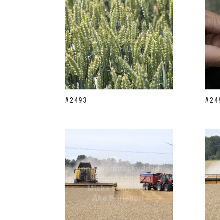
#2493
#24