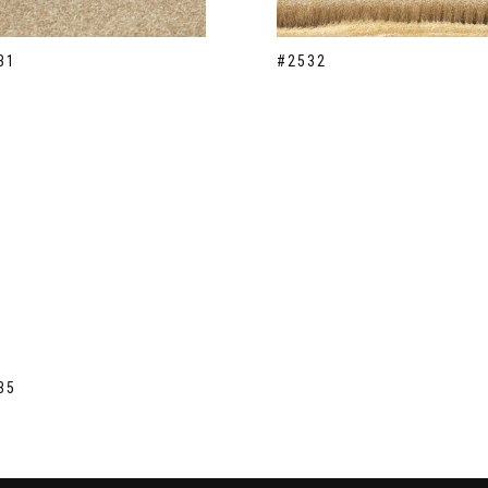
31
#2532
35