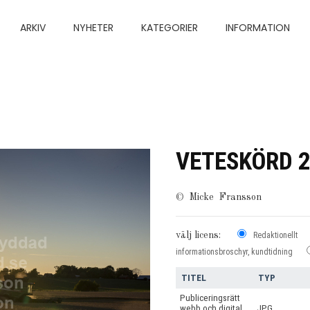
ARKIV
NYHETER
KATEGORIER
INFORMATION
VETESKÖRD 
©
Micke Fransson
välj licens:
Redaktionellt
informationsbroschyr, kundtidning
TITEL
TYP
Publiceringsrätt
webb och digital
JPG