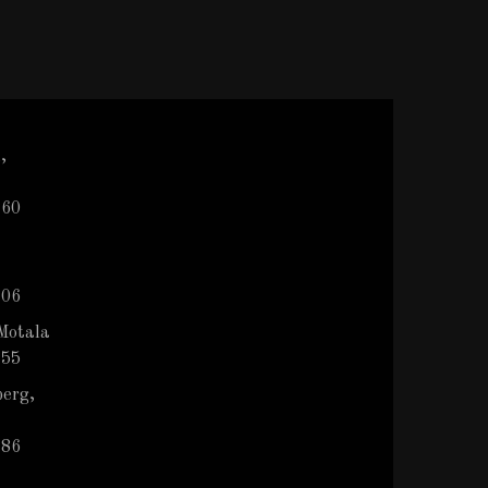
,
 60
 06
Motala
 55
berg,
786